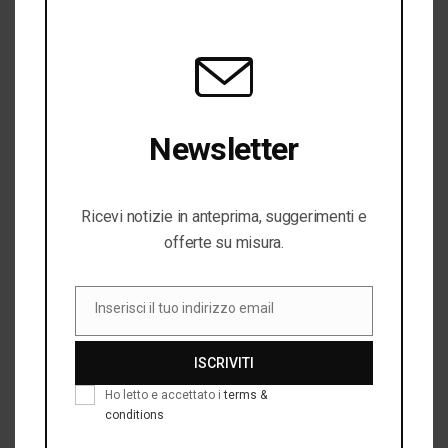
Newsletter
Iscriviti per rimanere sempre aggiornato!
Ricevi notizie in anteprima, suggerimenti e
offerte su misura.
Inserisci il tuo indirizzo email
Email
UNCATEGORIZED
ISCRIVITI
Made in Fimelato
Ho letto e accettato i
terms &
conditions
Un evento per condividere la passione per il su