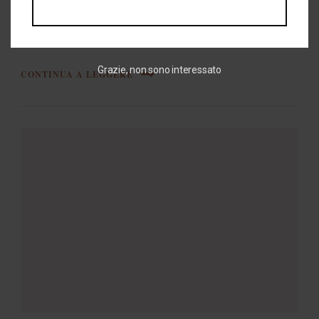
misura in tutte le sue forme: ogni serata sarà dedicata
a una realtà aziendale che abbia …
Grazie, non sono interessato
CONTINUA A LEGGERE