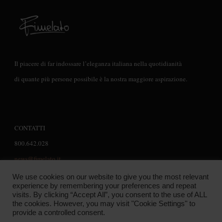
Il piacere di far indossare l’eleganza italiana nella quotidianità
di quante più persone possibile è la nostra maggiore aspirazione.
CONTATTI
800.642.028
news@fimelato.it
We use cookies on our website to give you the most relevant
experience by remembering your preferences and repeat
visits. By clicking “Accept All”, you consent to the use of ALL
the cookies. However, you may visit "Cookie Settings" to
© Copyright 2026
. Tutti i diritti riservati. Feminine Fashion |
provide a controlled consent.